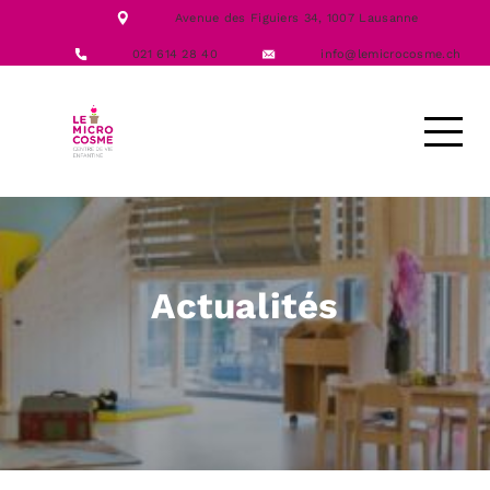
NOTRE ÉQUIPE
Avenue des Figuiers 34,
1007 Lausanne
NOS FORMATIONS
ACTIVITÉS
021 614 28 40
info@lemicrocosme.ch
LES REPAS
NOUS CONTACTER
DEMANDE D’ACCUEIL
Actualités