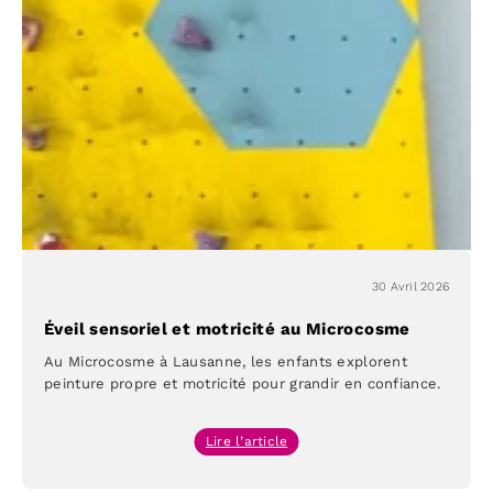
Microcosme
30 Avril 2026
Éveil sensoriel et motricité au Microcosme
Au Microcosme à Lausanne, les enfants explorent
peinture propre et motricité pour grandir en confiance.
:
Lire l’article
Éveil
sensoriel