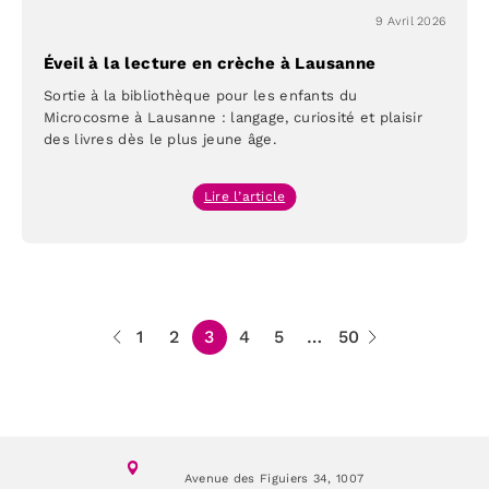
9 Avril 2026
Éveil à la lecture en crèche à Lausanne
Sortie à la bibliothèque pour les enfants du
Microcosme à Lausanne : langage, curiosité et plaisir
des livres dès le plus jeune âge.
:
Lire l’article
Éveil
à
la
lecture
en
1
2
3
4
5
…
50
crèche
à
Lausanne
Avenue des Figuiers 34,
1007