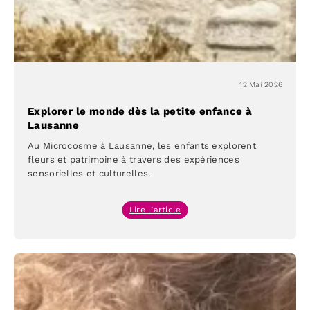
12 Mai 2026
Explorer le monde dès la petite enfance à
Lausanne
Au Microcosme à Lausanne, les enfants explorent
fleurs et patrimoine à travers des expériences
sensorielles et culturelles.
:
Lire l’article
Explorer
le
monde
dès
la
petite