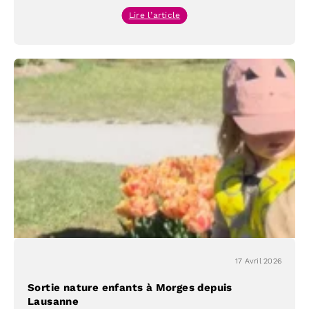
:
Lire l’article
Sorties
nature
enfants
à
Morges
et
en
forêt
17 Avril 2026
Sortie nature enfants à Morges depuis
Lausanne