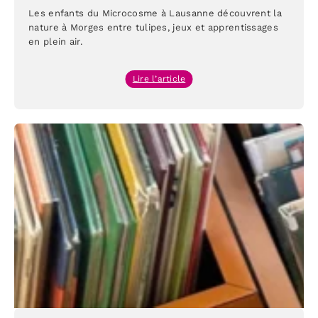
Les enfants du Microcosme à Lausanne découvrent la
nature à Morges entre tulipes, jeux et apprentissages
en plein air.
:
Lire l’article
Sortie
nature
enfants
à
Morges
depuis
Lausanne