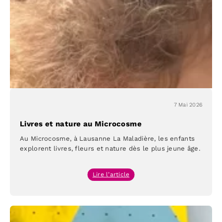
enfance
à
Lausanne
7 Mai 2026
Livres et nature au Microcosme
Au Microcosme, à Lausanne La Maladière, les enfants
explorent livres, fleurs et nature dès le plus jeune âge.
:
Lire l’article
Livres
et
nature
au