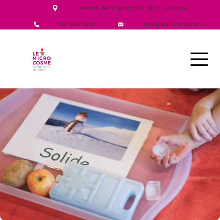
NOTRE ÉQUIPE
Avenue des Figuiers 34,
1007 Lausanne
NOS FORMATIONS
ACTIVITÉS
021 614 28 40
info@lemicrocosme.ch
LES REPAS
NOUS CONTACTER
DEMANDE D’ACCUEIL