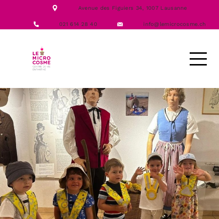
NOTRE ÉQUIPE
Avenue des Figuiers 34,
1007 Lausanne
NOS FORMATIONS
ACTIVITÉS
021 614 28 40
info@lemicrocosme.ch
LES REPAS
NOUS CONTACTER
DEMANDE D’ACCUEIL