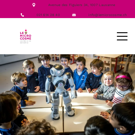
NOTRE ÉQUIPE
Avenue des Figuiers 34,
1007 Lausanne
NOS FORMATIONS
ACTIVITÉS
021 614 28 40
info@lemicrocosme.ch
LES REPAS
NOUS CONTACTER
DEMANDE D’ACCUEIL