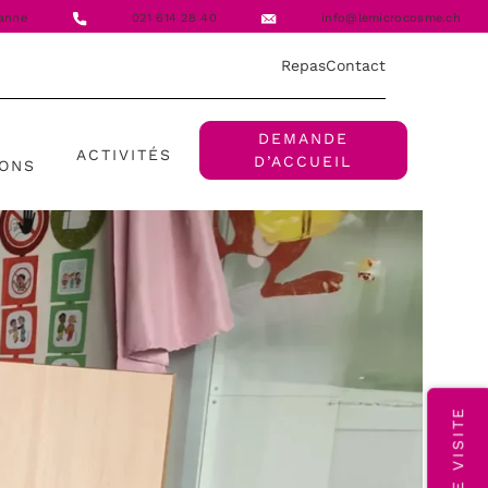
anne
021 614 28 40
info@lemicrocosme.ch
Repas
Contact
DEMANDE
ACTIVITÉS
D’ACCUEIL
IONS