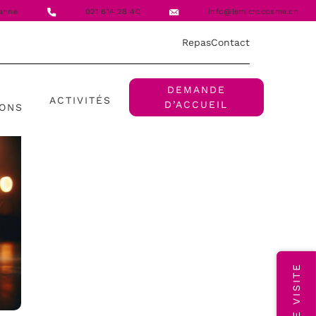
anne
021 614 28 40
info@lemicrocosme.ch
Repas
Contact
DEMANDE
ACTIVITÉS
D’ACCUEIL
IONS