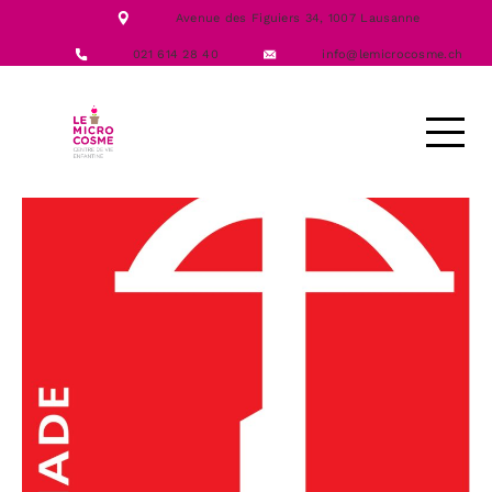
NOTRE ÉQUIPE
Avenue des Figuiers 34,
1007 Lausanne
NOS FORMATIONS
ACTIVITÉS
021 614 28 40
info@lemicrocosme.ch
LES REPAS
NOUS CONTACTER
DEMANDE D’ACCUEIL