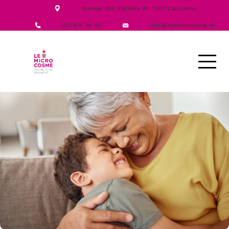
NOTRE ÉQUIPE
Avenue des Figuiers 34,
1007 Lausanne
NOS FORMATIONS
ACTIVITÉS
021 614 28 40
info@lemicrocosme.ch
LES REPAS
NOUS CONTACTER
DEMANDE D’ACCUEIL