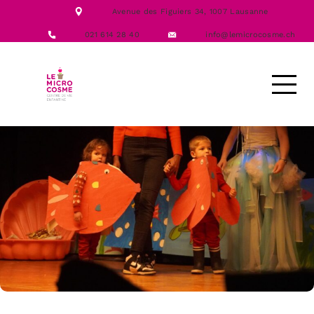
NOTRE ÉQUIPE
Avenue des Figuiers 34,
1007 Lausanne
NOS FORMATIONS
ACTIVITÉS
021 614 28 40
info@lemicrocosme.ch
LES REPAS
NOUS CONTACTER
DEMANDE D’ACCUEIL