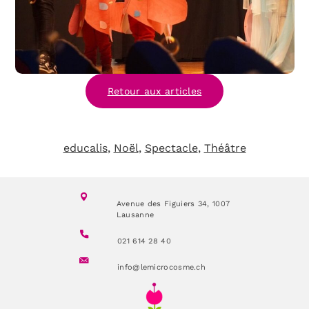
Retour aux articles
educalis
, 
Noël
, 
Spectacle
, 
Théâtre
Avenue des Figuiers 34,
1007
Lausanne
021 614 28 40
info@lemicrocosme.ch