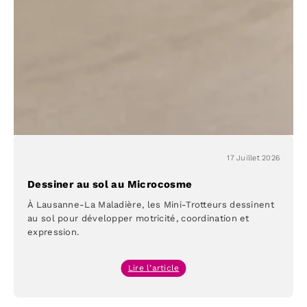
à
Lausanne
17 Juillet 2026
Dessiner au sol au Microcosme
À Lausanne-La Maladière, les Mini-Trotteurs dessinent
au sol pour développer motricité, coordination et
expression.
:
Lire l’article
Dessiner
au