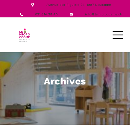
NOTRE ÉQUIPE
Avenue des Figuiers 34,
1007 Lausanne
NOS FORMATIONS
ACTIVITÉS
021 614 28 40
info@lemicrocosme.ch
LES REPAS
NOUS CONTACTER
DEMANDE D’ACCUEIL
Archives