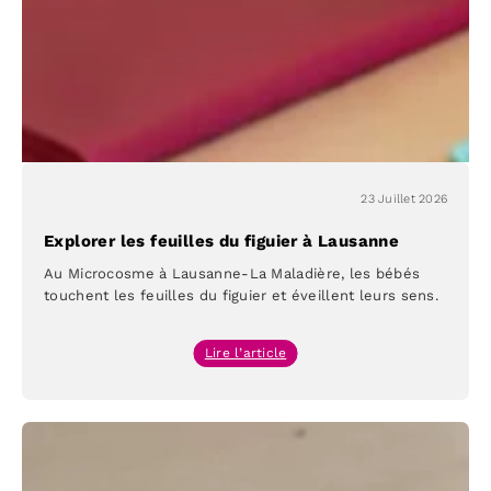
Microcosme
23 Juillet 2026
Explorer les feuilles du figuier à Lausanne
Au Microcosme à Lausanne-La Maladière, les bébés
touchent les feuilles du figuier et éveillent leurs sens.
:
Lire l’article
Explorer
les
feuilles
du
figuier