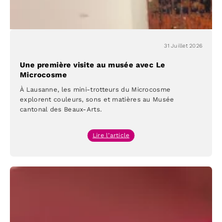
31 Juillet 2026
Une première visite au musée avec Le
Microcosme
À Lausanne, les mini-trotteurs du Microcosme
explorent couleurs, sons et matières au Musée
cantonal des Beaux-Arts.
:
Lire l’article
Une
première
visite
au
musée
avec
Le