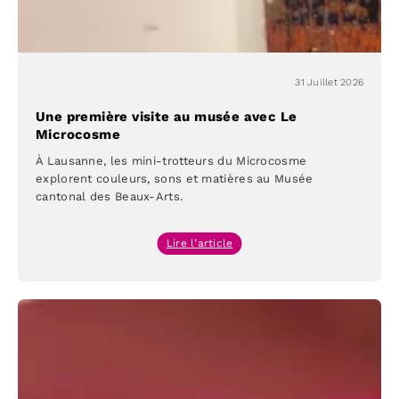
31 Juillet 2026
Une première visite au musée avec Le
Microcosme
À Lausanne, les mini-trotteurs du Microcosme
explorent couleurs, sons et matières au Musée
cantonal des Beaux-Arts.
:
Lire l’article
Une
première
visite
au
musée
avec
Le