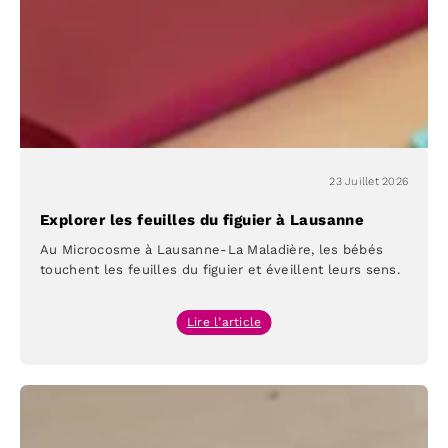
Microcosme
23 Juillet 2026
Explorer les feuilles du figuier à Lausanne
Au Microcosme à Lausanne-La Maladière, les bébés
touchent les feuilles du figuier et éveillent leurs sens.
:
Lire l’article
Explorer
les
feuilles
du
figuier