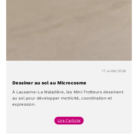
à
Lausanne
17 Juillet 2026
Dessiner au sol au Microcosme
À Lausanne-La Maladière, les Mini-Trotteurs dessinent
au sol pour développer motricité, coordination et
expression.
:
Lire l’article
Dessiner
au