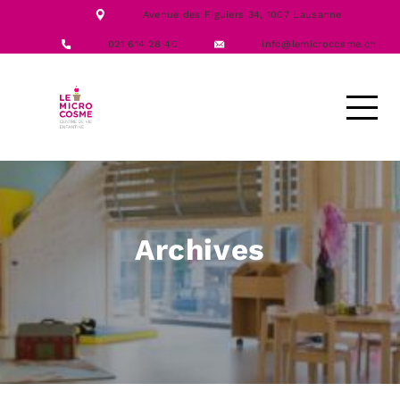
NOTRE ÉQUIPE
Avenue des Figuiers 34,
1007 Lausanne
NOS FORMATIONS
ACTIVITÉS
021 614 28 40
info@lemicrocosme.ch
LES REPAS
NOUS CONTACTER
DEMANDE D’ACCUEIL
Archives