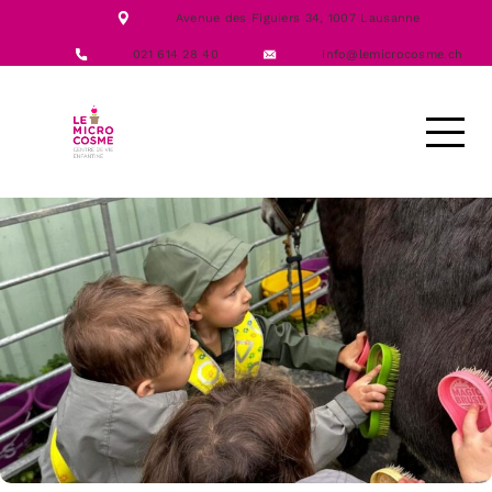
NOTRE ÉQUIPE
Avenue des Figuiers 34,
1007 Lausanne
NOS FORMATIONS
ACTIVITÉS
021 614 28 40
info@lemicrocosme.ch
LES REPAS
NOUS CONTACTER
DEMANDE D’ACCUEIL