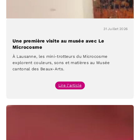
31 Juillet 2026
Une première visite au musée avec Le
Microcosme
À Lausanne, les mini-trotteurs du Microcosme
explorent couleurs, sons et matières au Musée
cantonal des Beaux-Arts.
:
Lire l’article
Une
première
visite
au
musée
avec
Le