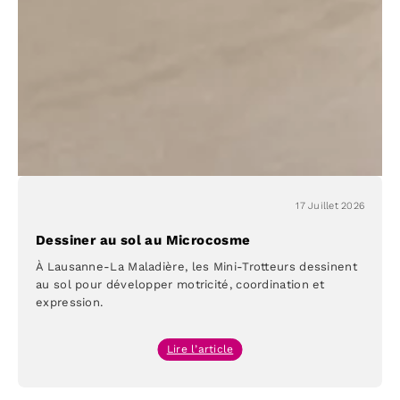
à
Lausanne
17 Juillet 2026
Dessiner au sol au Microcosme
À Lausanne-La Maladière, les Mini-Trotteurs dessinent
au sol pour développer motricité, coordination et
expression.
:
Lire l’article
Dessiner
au