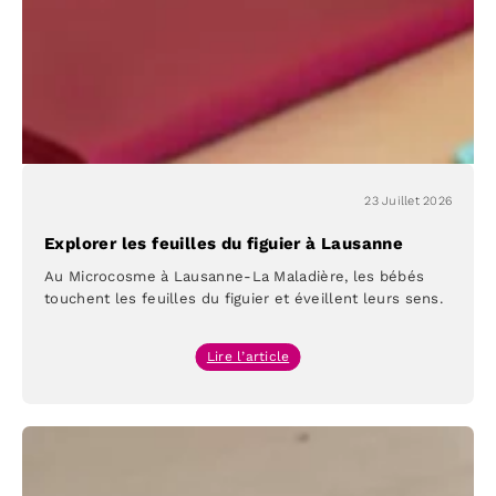
Microcosme
23 Juillet 2026
Explorer les feuilles du figuier à Lausanne
Au Microcosme à Lausanne-La Maladière, les bébés
touchent les feuilles du figuier et éveillent leurs sens.
:
Lire l’article
Explorer
les
feuilles
du
figuier