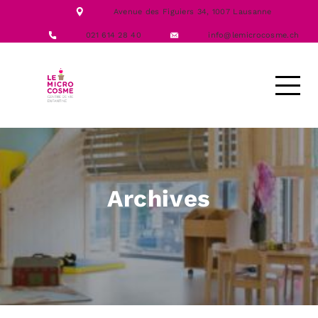
NOTRE ÉQUIPE
Avenue des Figuiers 34,
1007 Lausanne
NOS FORMATIONS
ACTIVITÉS
021 614 28 40
info@lemicrocosme.ch
LES REPAS
NOUS CONTACTER
DEMANDE D’ACCUEIL
Archives