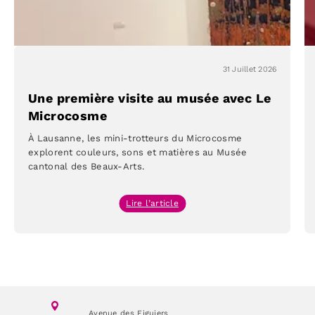
31 Juillet 2026
Une première visite au musée avec Le
Microcosme
À Lausanne, les mini-trotteurs du Microcosme
explorent couleurs, sons et matières au Musée
cantonal des Beaux-Arts.
:
Lire l’article
Une
première
visite
au
musée
avec
Avenue des Figuiers