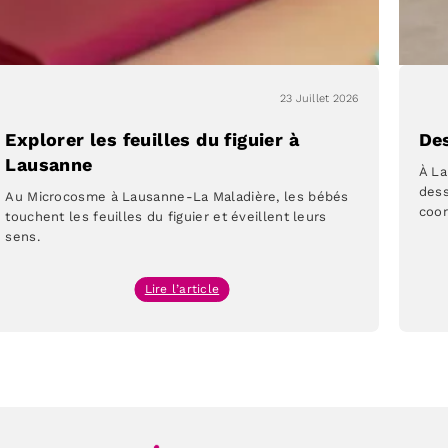
23 Juillet 2026
Explorer les feuilles du figuier à
De
Lausanne
À La
dess
Au Microcosme à Lausanne-La Maladière, les bébés
coor
touchent les feuilles du figuier et éveillent leurs
sens.
:
Lire l’article
Explorer
les
feuilles
du
figuier
à