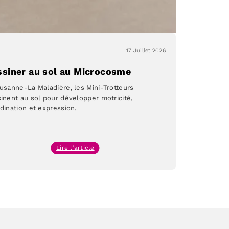
17 Juillet 2026
ssiner au sol au Microcosme
usanne-La Maladière, les Mini-Trotteurs
inent au sol pour développer motricité,
dination et expression.
:
Lire l’article
Dessiner
au
sol
au
Microcosme