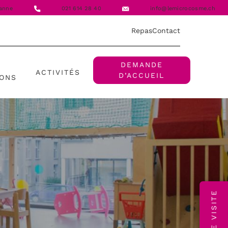
anne
021 614 28 40
info@lemicrocosme.ch
Repas
Contact
DEMANDE
ACTIVITÉS
D’ACCUEIL
IONS