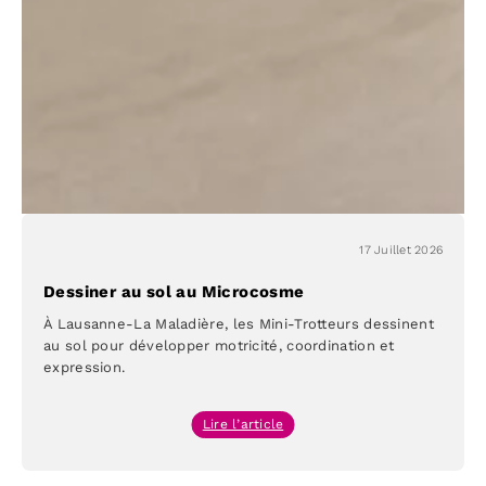
à
Lausanne
17 Juillet 2026
Dessiner au sol au Microcosme
À Lausanne-La Maladière, les Mini-Trotteurs dessinent
au sol pour développer motricité, coordination et
expression.
:
Lire l’article
Dessiner
au