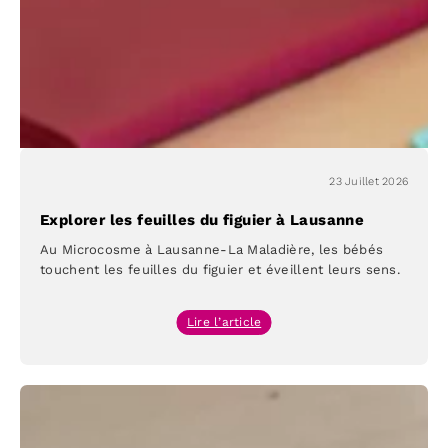
Microcosme
23 Juillet 2026
Explorer les feuilles du figuier à Lausanne
Au Microcosme à Lausanne-La Maladière, les bébés
touchent les feuilles du figuier et éveillent leurs sens.
:
Lire l’article
Explorer
les
feuilles
du
figuier