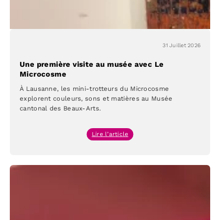
31 Juillet 2026
Une première visite au musée avec Le
Microcosme
À Lausanne, les mini-trotteurs du Microcosme
explorent couleurs, sons et matières au Musée
cantonal des Beaux-Arts.
:
Lire l’article
Une
première
visite
au
musée
avec
Le