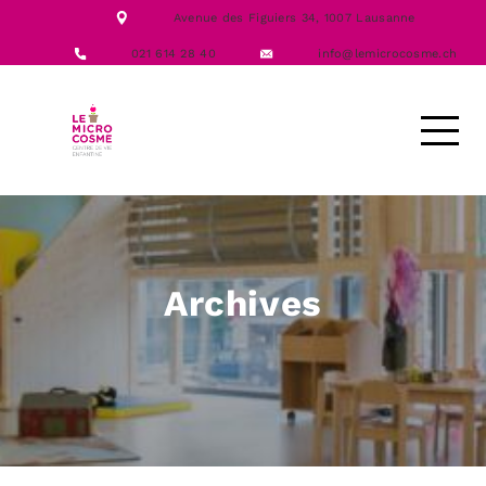
NOTRE ÉQUIPE
Avenue des Figuiers 34,
1007 Lausanne
NOS FORMATIONS
ACTIVITÉS
021 614 28 40
info@lemicrocosme.ch
LES REPAS
NOUS CONTACTER
DEMANDE D’ACCUEIL
Archives